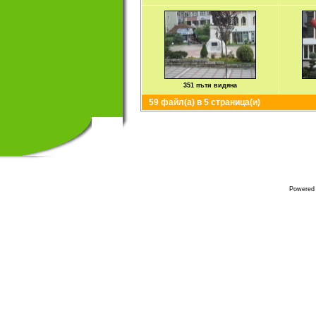
351 пъти видяна
59 файл(а) в 5 страница(и)
Powered