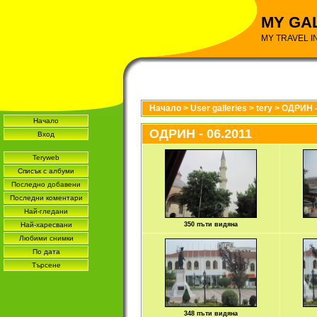
MY GA
MY TRAVEL I
Начало
>
User galleries
>
tery
>
ОДРИН -
Начало
ОДРИН - 06.2011
Вход
Teryweb
Списък с албуми
Последно добавени
Последни коментари
Най-гледани
Най-харесвани
350 пъти видяна
Любими снимки
По дата
Търсене
348 пъти видяна