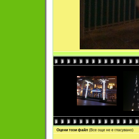
Оцени този файл
(Все още не е гласувано)