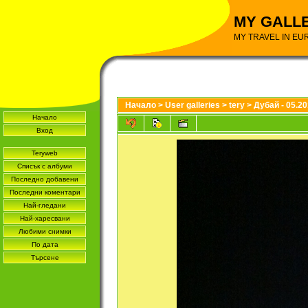
MY GALL
MY TRAVEL IN EU
Начало
>
User galleries
>
tery
>
Дубай - 05.2
Начало
Вход
Teryweb
Списък с албуми
Последно добавени
Последни коментари
Най-гледани
Най-харесвани
Любими снимки
По дата
Търсене