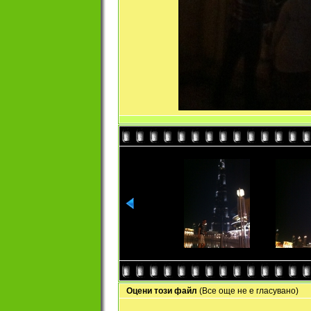
Оцени този файл
(Все още не е гласувано)