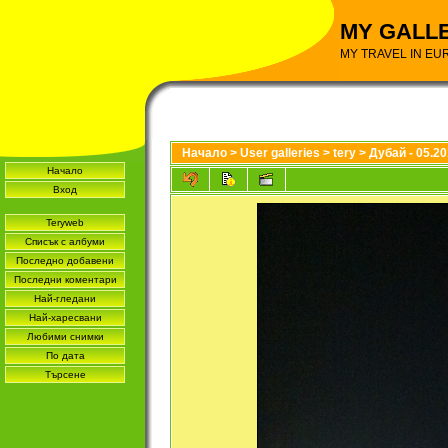
MY GALL
MY TRAVEL IN EU
Начало
>
User galleries
>
tery
>
Дубай - 05.2
Начало
Вход
Teryweb
Списък с албуми
Последно добавени
Последни коментари
Най-гледани
Най-харесвани
Любими снимки
По дата
Търсене