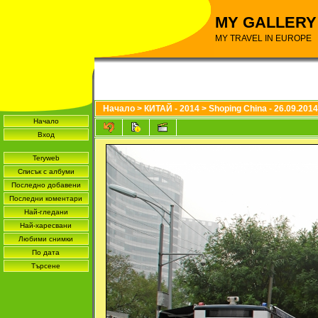
MY GALLERY
MY TRAVEL IN EUROPE
Начало
>
КИТАЙ - 2014
>
Shoping China - 26.09.2014
Начало
Вход
Teryweb
Списък с албуми
Последно добавени
Последни коментари
Най-гледани
Най-харесвани
Любими снимки
По дата
Търсене