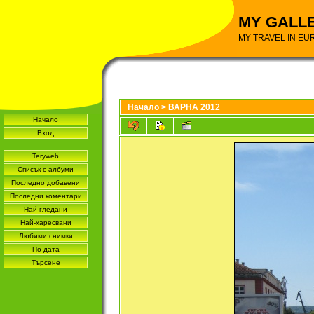
MY GALL
MY TRAVEL IN EU
Начало
>
ВАРНА 2012
Начало
Вход
Teryweb
Списък с албуми
Последно добавени
Последни коментари
Най-гледани
Най-харесвани
Любими снимки
По дата
Търсене